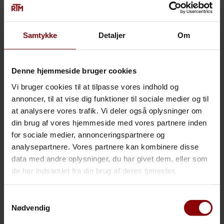
ældreområdet, psykiatrien og visse
undervisningsinstitutioner.
Samtykke
Detaljer
Om
Øvrige arbejdsgivere kan vælge at tegne en
voldsskadeforsikring, men er ikke
forpligtede til det.
Denne hjemmeside bruger cookies
Formålet med lovforslaget er at give
Vi bruger cookies til at tilpasse vores indhold og
ansatte, der bliver udsat for vold, en lettere
annoncer, til at vise dig funktioner til sociale medier og til
adgang til fuld erstatning og godtgørelse,
at analysere vores trafik. Vi deler også oplysninger om
dvs. efter både arbejdsskadesikringsloven
din brug af vores hjemmeside med vores partnere inden
og erstatningsansvarsloven.
for sociale medier, annonceringspartnere og
Det gælder f.eks. godtgørelse for svie og
analysepartnere. Vores partnere kan kombinere disse
smerte samt erstatning for tabt
data med andre oplysninger, du har givet dem, eller som
arbejdsfortjeneste efter
de har indsamlet fra din brug af deres tjenester.
erstatningsansvarsloven, som ikke ydes
efter arbejdsskadesikringsloven.
Samtykkevalg
Nødvendig
RTM har i forløbet udtrykt en stærk
bekymring for forsikringen, da vi er