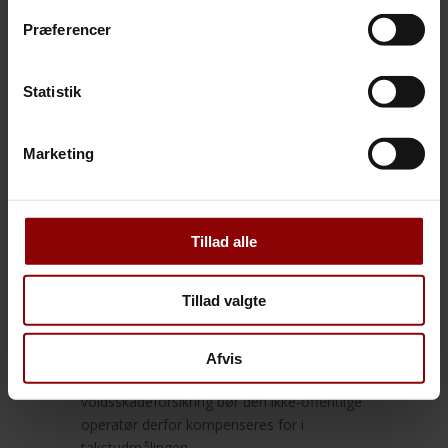
overordnede bekymrede for
Præferencer
ansvarsforskydningen – vi frygter, at den
nye ordning bliver administrativt tung.
Statistik
Det undrer undertegnede, at private og
selvejende organisationer indenfor social-,
ældre-, sundheds- og undervisningsområdet
Marketing
får pligt til at tegne en voldsskadeforsikring,
hvor en offentlig arbejdsgiver kan være
selvforsikret.
Tillad alle
Det vil få den konsekvens, at private og
selvejende organisationer pådrages en
udgift til voldsskadeforsikring, som ikke er
Tillad valgte
indeholdt i operatørens takst, og som en
offentlig operatør ikke har.
Afvis
Udgiften til den lovpligtige
voldsskadeforsikring bør den ikke-offentlige
operatør derfor kompenseres for i
takstudmålingen.