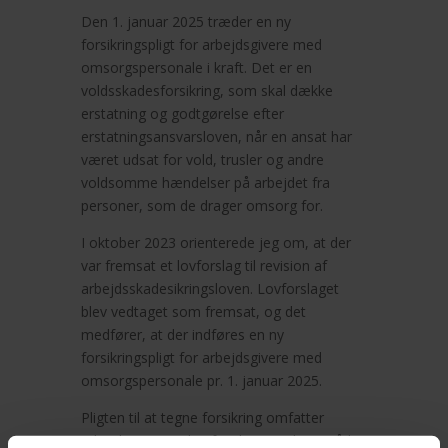
Den 1. januar 2025 træder en ny
forsikringspligt for arbejdsgivere med
omsorgspersonale i kraft. Det er en
voldsskadesforsikring, som skal dække
erstatning og godtgørelse efter
erstatningsansvarsloven, når en ansat har
været udsat for vold, trusler og andre
voldsomme hændelser på arbejdet fra
personer, som de drager omsorg for.
I oktober 2023 orienterede jeg om, at der
var fremsat et lovforslag til revision af
arbejdsskadesikringsloven. Lovforslaget
blev vedtaget som fremsat, og det
medfører, at der indføres en ny
forsikringspligt for arbejdsgivere med
omsorgspersonale pr. 1. januar 2025.
Pligten til at tegne forsikring omfatter
arbejdsgivere inden for det sociale område,