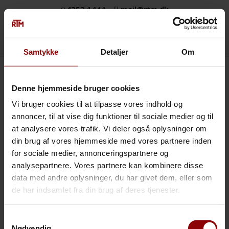
4353 1444
mail@rtm.dk
Samtykke
Detaljer
Om
Vores vision
Denne hjemmeside bruger cookies
Vi bruger cookies til at tilpasse vores indhold og
annoncer, til at vise dig funktioner til sociale medier og til
at analysere vores trafik. Vi deler også oplysninger om
RTMs ambitiøse vision er, at det drejer sig om at tage
din brug af vores hjemmeside med vores partnere inden
ansvarlige beslutninger til kundens fordel. Vi har en
målsætning om at gøre tingene en smule bedre end
for sociale medier, annonceringspartnere og
konkurrenterne.
analysepartnere. Vores partnere kan kombinere disse
data med andre oplysninger, du har givet dem, eller som
Det er vores mål at beskytte virksomheder,
de har indsamlet fra din brug af deres tjenester.
organisationer og mennesker, så de altid kan opnå
deres fulde potentiale. Samtidig ønsker vi at kunne
Samtykkevalg
forudse alle potentielle skader og risici. Og vi tilstræber,
Nødvendig