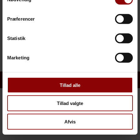
at vores kunder aldrig bliver mærket af en skade. Vi vil
kort sagt være den forsikringsmæglervirksomhed, der
ved rådgivning, sagsbehandling og service skaber
Præferencer
størst mulig tilfredshed hos vores kunder.
Statistik
Marketing
For ansvarlige beslutninger
Tillad alle
Tillad valgte
Afvis