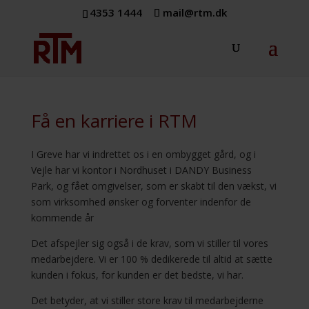
4353 1444
mail@rtm.dk
Få en karriere i RTM
I Greve har vi indrettet os i en ombygget gård, og i
Vejle har vi kontor i Nordhuset i DANDY Business
Park, og fået omgivelser, som er skabt til den vækst, vi
som virksomhed ønsker og forventer indenfor de
kommende år
Det afspejler sig også i de krav, som vi stiller til vores
medarbejdere. Vi er 100 % dedikerede til altid at sætte
kunden i fokus, for kunden er det bedste, vi har.
Det betyder, at vi stiller store krav til medarbejderne