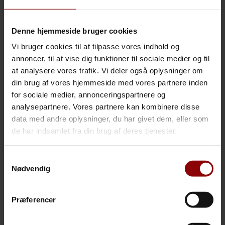
RTM Industri er i vækst
Denne hjemmeside bruger cookies
Det betyder, at ledige stillinger vil blive annonceret på
denne side.
Vi bruger cookies til at tilpasse vores indhold og
annoncer, til at vise dig funktioner til sociale medier og til
Derudover er uopfordrede ansøgninger også
at analysere vores trafik. Vi deler også oplysninger om
velkomne. Send din ansøgning til personaleafdelingen
din brug af vores hjemmeside med vores partnere inden
hr@rtm.dk
– skriv “
Ansøgning”
i emnefeltet.
for sociale medier, annonceringspartnere og
analysepartnere. Vores partnere kan kombinere disse
data med andre oplysninger, du har givet dem, eller som
de har indsamlet fra din brug af deres tjenester.
Samtykkevalg
Nødvendig
Præferencer