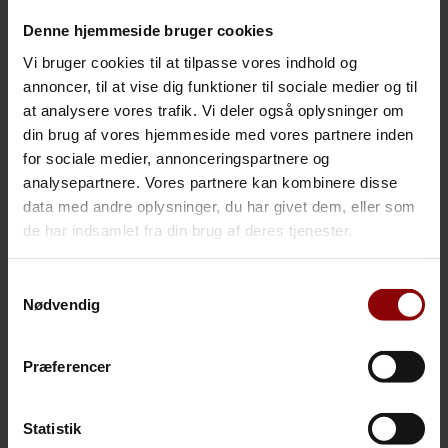
Pligten til at tegne forsikring omfatter arbejdsgivere
Denne hjemmeside bruger cookies
inden for det sociale område, ældreområdet,
Vi bruger cookies til at tilpasse vores indhold og
psykiatrien og visse undervisningsinstitutioner.
annoncer, til at vise dig funktioner til sociale medier og til
Øvrige arbejdsgivere kan vælge at tegne en
at analysere vores trafik. Vi deler også oplysninger om
voldsskadeforsikring, men er ikke forpligtede til det.
din brug af vores hjemmeside med vores partnere inden
for sociale medier, annonceringspartnere og
Formålet med lovforslaget er at give ansatte, der bliver
analysepartnere. Vores partnere kan kombinere disse
udsat for vold, en lettere adgang til fuld erstatning og
data med andre oplysninger, du har givet dem, eller som
godtgørelse, dvs. efter både arbejdsskadesikringsloven
de har indsamlet fra din brug af deres tjenester.
og erstatningsansvarsloven.
Det gælder f.eks. godtgørelse for svie og smerte samt
Samtykkevalg
erstatning for tabt arbejdsfortjeneste efter
Nødvendig
erstatningsansvarsloven, som ikke ydes efter
arbejdsskadesikringsloven.
Præferencer
RTM har i forløbet udtrykt en stærk bekymring for
forsikringen, da vi er overordnede bekymrede for
ansvarsforskydningen – vi frygter, at den nye ordning
Statistik
bliver administrativt tung.