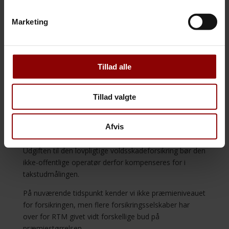
Det undrer undertegnede, at private og selvejende
Marketing
organisationer indenfor social-, ældre-, sundheds- og
undervisningsområdet får pligt til at tegne en
voldsskadeforsikring, hvor en offentlig arbejdsgiver kan
være selvforsikret.
Tillad alle
Det vil få den konsekvens, at private og selvejende
organisationer pådrages en udgift til
Tillad valgte
voldsskadeforsikring, som ikke er indeholdt i
operatørens takst, og som en offentlig operatør ikke
Afvis
har.
Udgiften til den lovpligtige voldsskadeforsikring bør den
ikke-offentlige operatør derfor kompenseres for i
takstudmålingen.
På nuværende tidspunkt kender vi ikke præmieniveauet
for forsikringen, men flere forsikringsselskaber har
over for RTM givet vidt forskellige bud på
præmiestørrelsen.