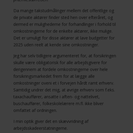
Da mange takstudmålinger mellem det offentlige og
de private aktører finder sted hen over efteråret, og
dermed er mulighederne for forhandlinger i forhold til
omkostningerne for de enkelte aktører, ikke mulige.
Det er umuligt for disse aktører at lave budgetter for
2025 uden reelt at kende sine omkostninger.
Jeg har selv tidligere argumenteret for, at forsikringen
skulle være obligatorisk for alle arbejdsgivere for
derigennem at fordele omkostningerne over hele
forsikringsmarkedet frem for at lægge alle
omkostninger oveni et i forvejen hårdt ramt erhverv.
Samtidig undrer det mig, at øvrige erhverv som f.eks.
taxachauffører, ansatte i aften- og nattelivet,
buschauffører, folkeskolelærere m.fl. ikke bliver
omfattet af ordningen.
I min optik giver det en skævvridning af
arbejdsskadeerstatningerne.