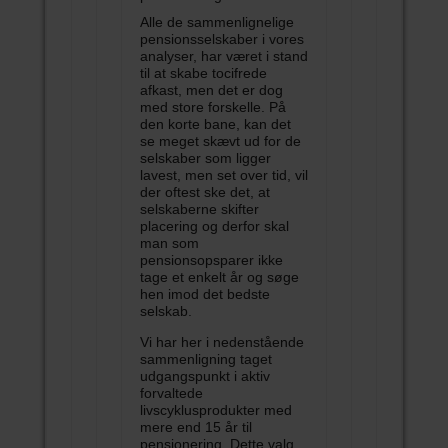
Alle de sammenlignelige
pensionsselskaber i vores
analyser, har været i stand
til at skabe tocifrede
afkast, men det er dog
med store forskelle. På
den korte bane, kan det
se meget skævt ud for de
selskaber som ligger
lavest, men set over tid, vil
der oftest ske det, at
selskaberne skifter
placering og derfor skal
man som
pensionsopsparer ikke
tage et enkelt år og søge
hen imod det bedste
selskab.
Vi har her i nedenstående
sammenligning taget
udgangspunkt i aktiv
forvaltede
livscyklusprodukter med
mere end 15 år til
pensionering. Dette valg,