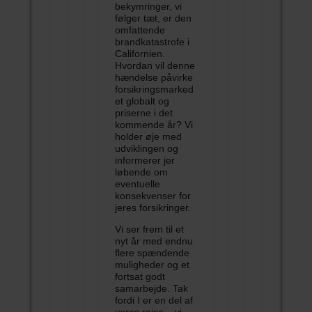
bekymringer, vi
følger tæt, er den
omfattende
brandkatastrofe i
Californien.
Hvordan vil denne
hændelse påvirke
forsikringsmarked
et globalt og
priserne i det
kommende år? Vi
holder øje med
udviklingen og
informerer jer
løbende om
eventuelle
konsekvenser for
jeres forsikringer.
Vi ser frem til et
nyt år med endnu
flere spændende
muligheder og et
fortsat godt
samarbejde. Tak
fordi I er en del af