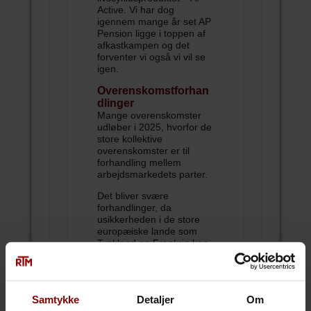
Active. Vi har dog
igennem mange år set AP
Pension ligge i toppen af
afkastkampen og det
forventer vi også vi vil se
igen.
Overenskomstforhan
dlinger
Mange overenskomster
udløber i 2025, hvorfor de
store kollektive
overenskomster er til
forhandling mellem
arbejdsmarkedets parter.
Det bliver svære
forhandlinger, da
usikkerheden i de store
europæiske lande som
Tyskland og Frankrig kan
have betydning for vores
samlede styrke overfor de
kommende
handelsbetingelser over
Samtykke
Detaljer
Om
Atlanten, hvor Trump i