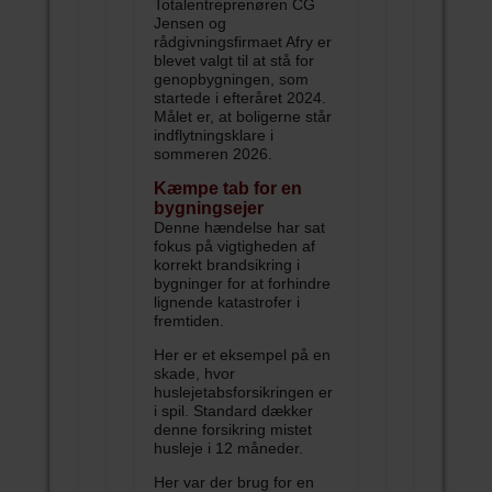
Totalentreprenøren CG
Jensen og
rådgivningsfirmaet Afry er
blevet valgt til at stå for
genopbygningen, som
startede i efteråret 2024.
Målet er, at boligerne står
indflytningsklare i
sommeren 2026.
Kæmpe tab for en
bygningsejer
Denne hændelse har sat
fokus på vigtigheden af
korrekt brandsikring i
bygninger for at forhindre
lignende katastrofer i
fremtiden.
Her er et eksempel på en
skade, hvor
huslejetabsforsikringen er
i spil. Standard dækker
denne forsikring mistet
husleje i 12 måneder.
Her var der brug for en