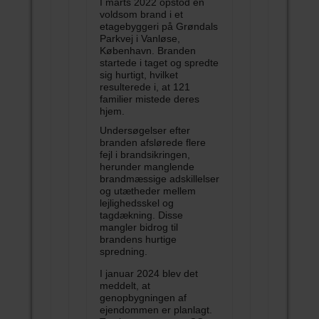
I marts 2022 opstod en
voldsom brand i et
etagebyggeri på Grøndals
Parkvej i Vanløse,
København. Branden
startede i taget og spredte
sig hurtigt, hvilket
resulterede i, at 121
familier mistede deres
hjem.
Undersøgelser efter
branden afslørede flere
fejl i brandsikringen,
herunder manglende
brandmæssige adskillelser
og utætheder mellem
lejlighedsskel og
tagdækning. Disse
mangler bidrog til
brandens hurtige
spredning.
I januar 2024 blev det
meddelt, at
genopbygningen af
ejendommen er planlagt.