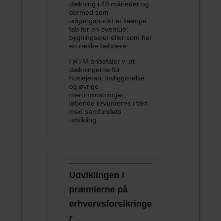
dækning i 48 måneder og
dermed som
udgangspunkt et kæmpe
tab for en eventuel
bygningsejer eller som her
en række beboere.
I RTM anbefaler vi at
dækningerne for
huslejetab, lovliggørelse
og øvrige
meromkostninger,
løbende revurderes i takt
med samfundets
udvikling.
Udviklingen i
præmierne på
erhvervsforsikringe
r