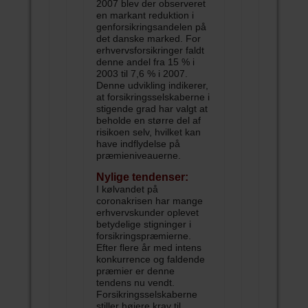
2007 blev der observeret
en markant reduktion i
genforsikringsandelen på
det danske marked. For
erhvervsforsikringer faldt
denne andel fra 15 % i
2003 til 7,6 % i 2007.
Denne udvikling indikerer,
at forsikringsselskaberne i
stigende grad har valgt at
beholde en større del af
risikoen selv, hvilket kan
have indflydelse på
præmieniveauerne.
Nylige tendenser:
I kølvandet på
coronakrisen har mange
erhvervskunder oplevet
betydelige stigninger i
forsikringspræmierne.
Efter flere år med intens
konkurrence og faldende
præmier er denne
tendens nu vendt.
Forsikringsselskaberne
stiller højere krav til