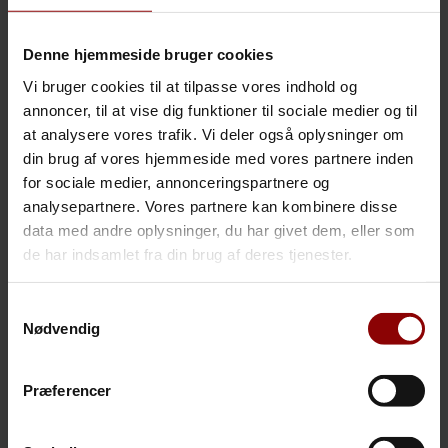
forbindelse med hans
indsættelse som
præsident kan får
Denne hjemmeside bruger cookies
betydning for
handelsbalancen.
Vi bruger cookies til at tilpasse vores indhold og
De store overskrifter er
annoncer, til at vise dig funktioner til sociale medier og til
”overenskomsten skal
at analysere vores trafik. Vi deler også oplysninger om
sikre konkurrenceevnen i
en usikker tid”. Det smitter
din brug af vores hjemmeside med vores partnere inden
ofte af på det endelige
for sociale medier, annonceringspartnere og
resultat, men vi forventer
dog, at der vil være
analysepartnere. Vores partnere kan kombinere disse
fremgang i form af ”pæne”
data med andre oplysninger, du har givet dem, eller som
lønstigninger og muligvis
de har indsamlet fra din brug af deres tjenester.
også i højere
pensionsbidrag.
Et emne som vi er meget
Samtykkevalg
opmærksomme på, er de
Nødvendig
”talte” forandringer i
tilbagetrækningsalderen
som et bredt flertal for
Folketingets partier var
Præferencer
med til at indgå for
efterhånden mange år
siden. Et af partierne og