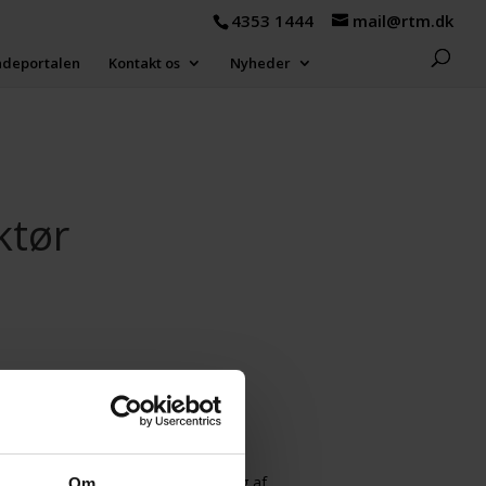
4353 1444
mail@rtm.dk
ndeportalen
Kontakt os
Nyheder
ktør
samt strategi og
hvor jeg har medvirket til udvikling af
Om