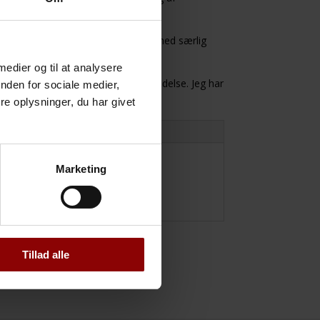
ærktøjer. LEAN benyttes i hverdagen med særlig
 medier og til at analysere
il fremmer trivsel, tillid og selvledelse. Jeg har
nden for sociale medier,
e oplysninger, du har givet
Marketing
Tillad alle