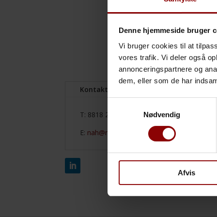
infrastruktur til opnåelse a
Vant til at styre it-projekt
Denne hjemmeside bruger c
opmærksomhed på dynamisk 
Vi bruger cookies til at tilpas
Som leder går jeg forrest og 
vores trafik. Vi deler også 
stort fokus på kommunikatio
annonceringspartnere og anal
dem, eller som de har indsaml
Kontakt mig her
Kort CV
Samtykkevalg
T: 8818 2425
Nødvendig
E:
nah@rtm.dk
Afvis