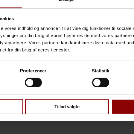
f succesen nu og fremadrettet.
er, håndtere it-support og understøtte forskellige afdelinger med IT-v
ookies
arbejdsflow som er en nødvendighed i en virksomhed i vækst.
se vores indhold og annoncer, til at vise dig funktioner til sociale
vægter medarbejdertrivsel højt. Min gennemsigtige og synlige ledelsesst
oplysninger om din brug af vores hjemmeside med vores partnere i
n og samarbejde, og forstår at skabe tillid og dermed følgeskab.
ysepartnere. Vores partnere kan kombinere disse data med andr
et fra din brug af deres tjenester.
Præferencer
Statistik
Tillad valgte