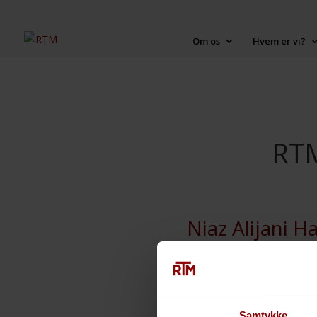
Om os
Hvem er vi?
RTM
Niaz Alijani H
Direktør for IT & HR
Detaljeorienteret leder med 
forretningstransformationssy
Samtykke