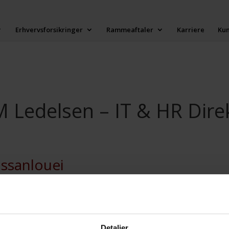
Erhvervsforsikringer
Rammeaftaler
Karriere
Ku
 Ledelsen – IT & HR Dire
assanlouei
over 20 års erfaring indenfor IT, herunder programmering, udvikling 
stemer. Jeg har været ansat i RTM i de seneste 18 år, et RTM i vækst 
Detaljer