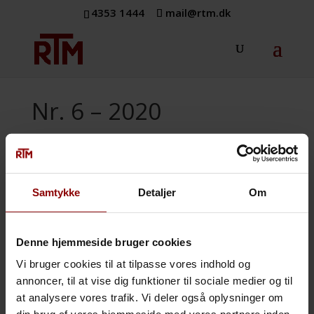
4353 1444
mail@rtm.dk
Nr. 6 – 2020
jun 25, 2020
Samtykke
Detaljer
Om
Kære læsere
Denne hjemmeside bruger cookies
Velkommen til RTM’s nyhedsbrev for
juni.
Vi bruger cookies til at tilpasse vores indhold og
annoncer, til at vise dig funktioner til sociale medier og til
I denne måneds nyhedsbrev kommer vi
at analysere vores trafik. Vi deler også oplysninger om
vidt omkring. Vi begynder med at