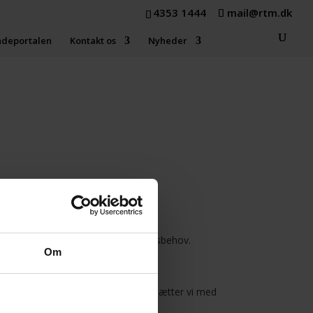
4353 1444
mail@rtm.dk
ndeportalen
Kontakt os
Nyheder
omheder i 2018.​
fylde deres forsikring-​ ​og pensionsbehov.​
Om
ns​ ​eksistens.​ ​
e på vores kunder. Og den​ ​kurs fortsætter vi med