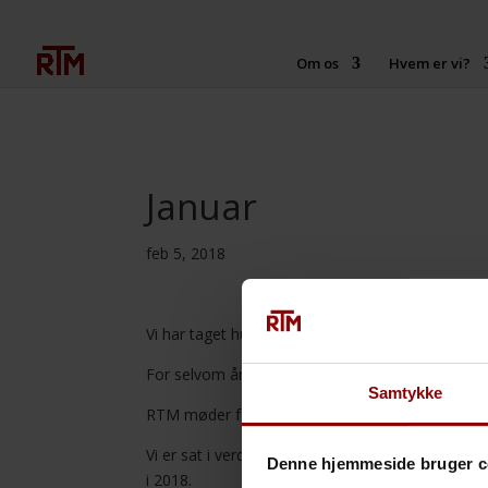
Om os
Hvem er vi?
Januar
feb 5, 2018
Vi har taget hul på et spændende nyt år. Vi har​ ​
​For selvom årstallet har ændret sig, så er vores
Samtykke
​RTM møder fortsat virksomheder, hvor vi​ ​finder 
Vi er sat i verden for at undgå, at den slags fejl
Denne hjemmeside bruger c
i 2018.​ ​