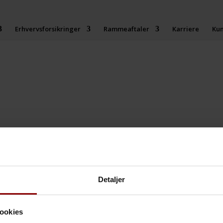
Erhvervsforsikringer
Rammeaftaler
Karriere
Ku
høje ambitioner – og et mål om at skabe​ ​tryghed for endnu flere virks
​ ​målsætning stadig den samme: Vi skal hjælpe​ ​virksomheder med at op
Detaljer
store, graverende fejl, som i yderste​ ​konsekvens kan koste virksomhede
​ ​koster dyrt. Derfor anvender RTM rigtig mange​ ​ressourcer på at pass
ookies