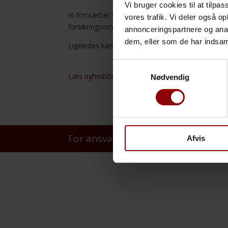
Vi bruger cookies til at tilpas
Vi fortsætter også med at stille skarpt på​ ​forsik
vores trafik. Vi deler også 
​forsikringsområde, som skal tages alvorligt.​
annonceringspartnere og anal
dem, eller som de har indsaml
​Ligeledes kan du læse om vigtigheden af, at​ ​pe
Samtykkevalg
Læs nyhedsbrev
Nødvendig
For ansvarlige beslutninger
Afvis