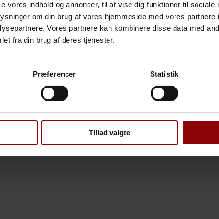
se vores indhold og annoncer, til at vise dig funktioner til sociale
ring- og pensionsprodukter i vores​ ​nyhedsbrev. Og i årets første nummer 
oplysninger om din brug af vores hjemmeside med vores partnere i
ysepartnere. Vores partnere kan kombinere disse data med andr
et fra din brug af deres tjenester.
nsionsprogrammet er rigtigt konstrueret.​
Præferencer
Statistik
Tillad valgte