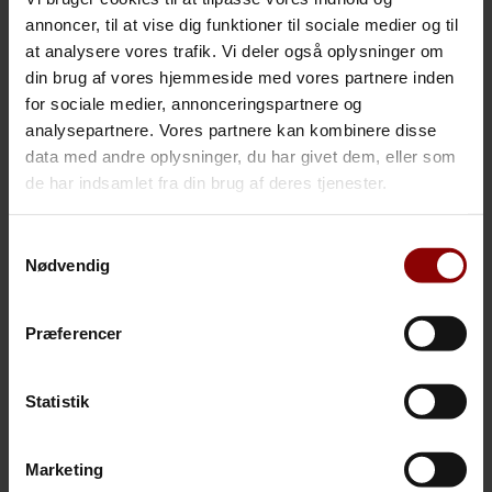
Jeg har over 20 års erfaring i forsikringsbranchen, heraf
annoncer, til at vise dig funktioner til sociale medier og til
mere end halvdelen med erhvervskunder.
at analysere vores trafik. Vi deler også oplysninger om
din brug af vores hjemmeside med vores partnere inden
Har stærke kompetencer indenfor risikorådgivning og
for sociale medier, annonceringspartnere og
formidling.
analysepartnere. Vores partnere kan kombinere disse
Til daglig er jeg tilknyttet Greve kontoret.
data med andre oplysninger, du har givet dem, eller som
de har indsamlet fra din brug af deres tjenester.
Samtykkevalg
Kontakt mig her
Nødvendig
Kort CV
Præferencer
T: 8180 5310
E:
bje@rtm.dk
Statistik
Marketing