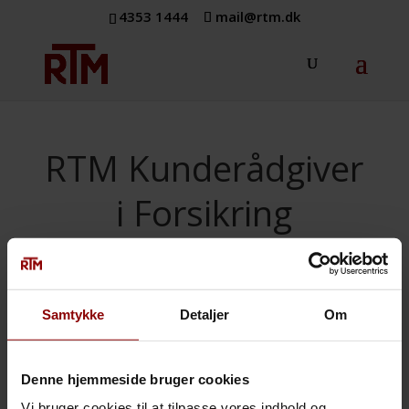
4353 1444
mail@rtm.dk
RTM Kunderådgiver
i Forsikring
Samtykke
Detaljer
Om
Brian Jelsborg
Kunderådgiver
Denne hjemmeside bruger cookies
Vi bruger cookies til at tilpasse vores indhold og