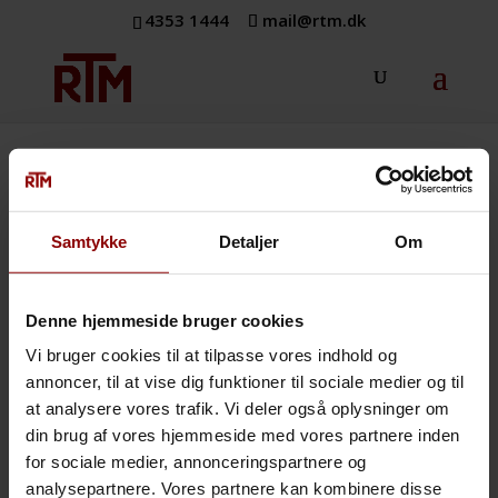
4353 1444
mail@rtm.dk
Personlighed
RTM er som virksomhed arketypen, der er
Samtykke
Detaljer
Om
omsorgsfuld og beskyttende. Og som samtidig
arbejder ud fra medmenneskelige tilgange til
omgivelserne. I dette univers er medarbejderne hele
Denne hjemmeside bruger cookies
tiden proaktive og meget strukturerede i deres tilgang
Vi bruger cookies til at tilpasse vores indhold og
til deres daglig arbejde. Herved kan de sikre ansvarlige
annoncer, til at vise dig funktioner til sociale medier og til
beslutninger. Vi tager ansvar for individer og andres
at analysere vores trafik. Vi deler også oplysninger om
virksomhed, organisation, som var det os selv. Vi
din brug af vores hjemmeside med vores partnere inden
forebygger skader via vores struktur, erfaring og
for sociale medier, annonceringspartnere og
forudseenhed.
analysepartnere. Vores partnere kan kombinere disse