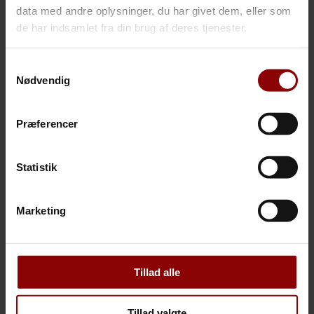
RTMs berettigelse, vores ledestjerne, vores drivkraft,
data med andre oplysninger, du har givet dem, eller som
vores handlemåder over for kunderne og det at være
de har indsamlet fra din brug af deres tjenester.
forbillede betyder, at vi er en arketype – for lignende
virksomheder i branchen. Vores værdigrundlag er
Samtykkevalg
alment medmenneskeligt i tilgangen til det vi gør og
Nødvendig
siger, og på den måde danner disse begreber vores
identitet.
Præferencer
Forudsætningen for en effektiv branding er, at
kunderne og medarbejderne oplever brandets identitet
som relevant og meningsfyldt i det daglige. Det være
Statistik
sig både udadtil mod kunderne og indadtil mod
medarbejderne. Når alle kan identificere sig med de
værdier, som brandet står for, får virksomheden et
Marketing
stærkt image, som er en kilde til værdi for
virksomheden. Det drejer sig blandt andet om
kundernes loyalitet over for brandet, deres villighed til
Tillad alle
at betale mere for en ydelse fra vores brand end
tilsvarende ydelser uden branding og virksomhedens
placering i forbrugernes bevidsthed som det “rigtige
Tillad valgte